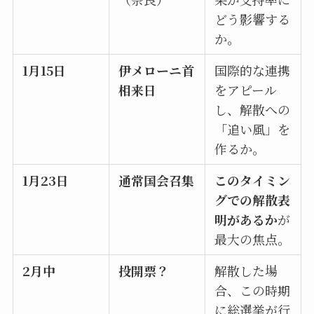
どう影響する
か。
1月15日
伊メローニ首
国際的な連携
相来日
をアピール
し、解散への
「追い風」を
作るか。
1月23日
通常国会召集
このタイミン
グでの解散表
明があるか
が
最大の焦点。
2月中
投開票？
解散した場
合、この時期
に総選挙が行