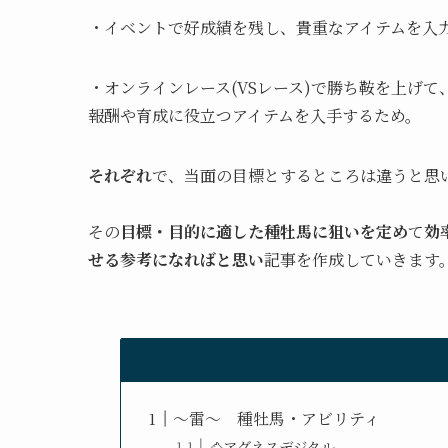
・イベントで好成績を残し、貴重なアイテムを入
・オンラインレース(VSレース)で勝ち鞍を上げ
報酬や育成に役立つアイテムを入手するため。
それぞれ
で、当面の目標とするところは違うと思
その
目標・目的に適した種牡馬に狙いを定め
て
効
せる参考になればと思い
記事を作成していきます
～雷～ 種牡馬・アビリティ
🐴アグネスデジタル