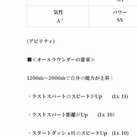
気性
パワー
＋
SS
A
(
アビリティ)
■≪
オールラウンダーの
雷帝
≫
1200ḿ～2000ḿ
で自身の
能力が上昇
！
・
ラストスパート
の
スピード
が
Up
(Lv. 11)
・
ラストスパート距離
が
Up
(Lv.
10
）
・
スタートダッシュ
時の
スピードUp (Lv. 10)