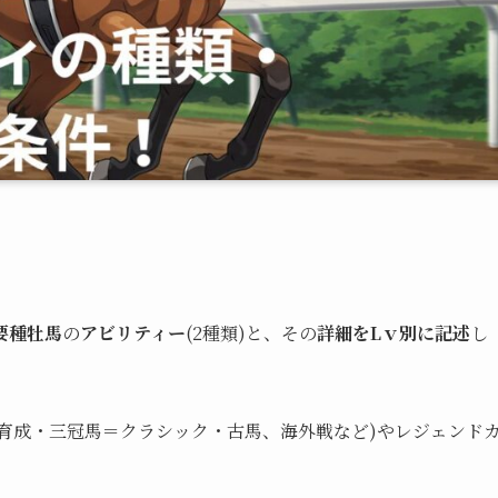
要種牡馬
の
アビリティー
(2種類)と、その
詳細をLｖ別に記述
し
育成・三冠馬＝クラシック・古馬、海外戦など)やレジェンド